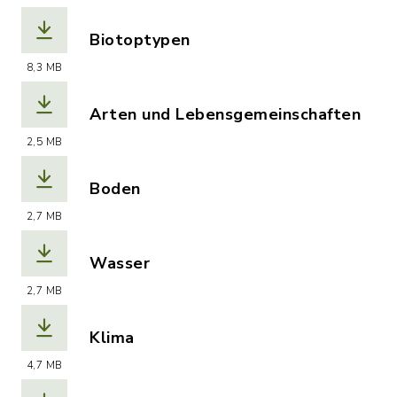
Biotoptypen
(Dateiname: biotoptypen.pdf, Dateier
8,3 MB
Arten und Lebensgemeinschaften
(Dateiname: arten-und-lebensgemeinsc
2,5 MB
Boden
(Dateiname: boden.pdf, Dateierweiter
2,7 MB
Wasser
(Dateiname: wasser.pdf, Dateierweiter
2,7 MB
Klima
(Dateiname: klima.pdf, Dateierweiteru
4,7 MB