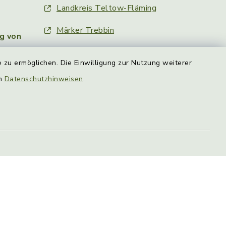
Landkreis Teltow-Fläming
Märker Trebbin
g von
Märkische Allgemeine
 zu ermöglichen. Die Einwilligung zur Nutzung weiterer
Mitfahrzentrale
en
Datenschutzhinweisen
.
d 13:00 bis
efreiheit
Datenschutz
Impressum
-Einstellungen