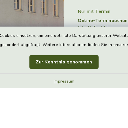
Nur mit Termin
Online-Terminbuchun
Stadt Trebbin
Cookies einsetzen, um eine optimale Darstellung unserer Website
Donnerstag
 gesondert abgefragt. Weitere Informationen finden Sie in unser
9:00 bis 12:00 Uhr un
15:30 Uhr
Zur Kenntnis genommen
auch ohne vorherige
Terminvereinbarung
Impressum
Kontakt
Barrier
Sitemap
Cookie