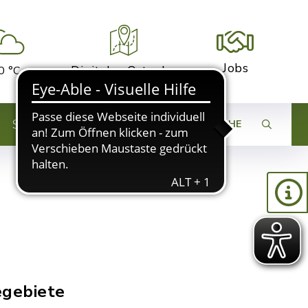
Jobs
Digitaler Ortsplan
0 °C
STADTENTWICKLUNG
SUCHE
egebiete