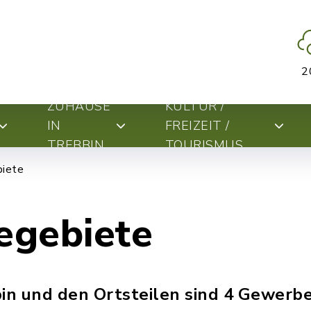
2
ZUHAUSE
KULTUR /
IN
FREIZEIT /
TREBBIN
TOURISMUS
iete
egebiete
bin und den Ortsteilen sind 4 Gewerb