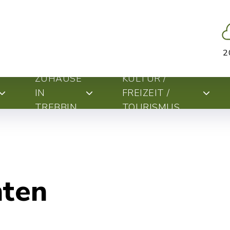
2
ZUHAUSE
KULTUR /
IN
FREIZEIT /
TREBBIN
TOURISMUS
hten