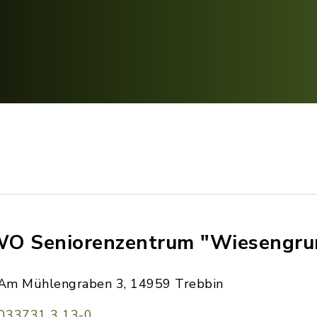
O Seniorenzentrum "Wiesengru
Am Mühlengraben 3, 14959 Trebbin
033731 3 13-0