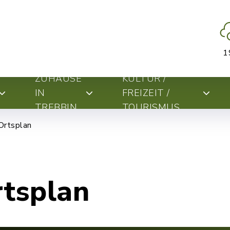
1
ZUHAUSE
KULTUR /
IN
FREIZEIT /
TREBBIN
TOURISMUS
Ortsplan
rtsplan