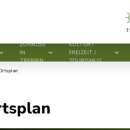
1
ZUHAUSE
KULTUR /
IN
FREIZEIT /
TREBBIN
TOURISMUS
Ortsplan
rtsplan