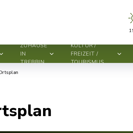
1
ZUHAUSE
KULTUR /
IN
FREIZEIT /
TREBBIN
TOURISMUS
Ortsplan
rtsplan